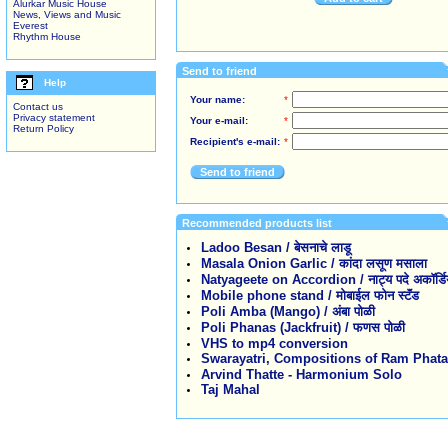
Alurkar Music House
News, Views and Music
Everest
Rhythm House
Send to friend
Help
Your name:
*
Contact us
Privacy statement
Your e-mail:
*
Return Policy
Recipient's e-mail:
*
Send to friend
Recommended products list
Ladoo Besan / बेसनाचे लाडू
Masala Onion Garlic / कांदा लसूण मसाला
Natyageete on Accordion / नाट्य पदे अकॉर्ड
Mobile phone stand / मोबाईल फोन स्टॅंड
Poli Amba (Mango) / अंबा पोळी
Poli Phanas (Jackfruit) / फणस पोळी
VHS to mp4 conversion
Swarayatri, Compositions of Ram Phatak / स
Arvind Thatte - Harmonium Solo
Taj Mahal