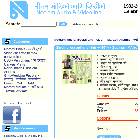
1982-2
Celebr
Search:
Advanced search
Neelam Music, Books and Travel
::
Marathi Albums / मराठी
Categories
Singing Accordion / गाणारं अकॉर्डियन - Subhash MAle
Marathi Books / मराठी पुस्तके
Video cassette to mp4
१. घन:श्याम सुंदरा
conversion
२. प्रभाती सूर नभी रंगती
USB - Pen drives / पेन ड्राईव्ह
३. अजून त्या झुडुपांच्या मागे
Canvas Prints
४. मी आज फूल झाले
North Indian Classical
५. स्वप्नात रंगले मी'
Albums
६. हळुच येशील राजकुमारा
Gifts/Wedding Favors -
७. शुक्रतारा मंदवारा
भेटवस्तु - वाढदिवस, लग्नानिमित्त
८. नीज माझ्या नंदलाला
Books - Coffee Table
९. मेंदीच्या पानावर, रुपेरी वाळूत, ये
Marathi Albums / मराठी अल्बम
१०. आकाश पांघरोनी, प्रतिमा उरी धर
Travel Services
Details
Like us on Facebook.
Quantity
9
Weight
0.
Price:
$
Options
Quantity
Manufacturers
Neelam Audio & Video, Inc.
Add to cart