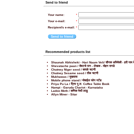
Send to friend
Your name:
*
Your e-mail:
*
Recipient's e-mail:
*
Send to friend
Recommended products list
Shaunak Abhisheki - Hari Naam Veli/ शौनक अभिषेकी - हरी नाम व
Shevatache paan / शेवटचे पान - लेखक - मोहन रानडे
Chutney Niger seed / कारळे चटणी
Chutney Sesame seed / तीळ चटणी
Mukhawas / मुखवास
Mobile phone stand / मोबाईल फोन स्टॅंड
Priya Pu La / प्रिय पु ल. Coffee Table Book
Hampi - Garuda Chariot - Karnataka
Ladoo Meth / कणिक मेथी लाडू
Allyn Miner - Sitar