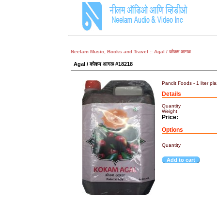
Neelam Music, Books and Travel
:: Agal / कोकम आगळ
Agal / कोकम आगळ #18218
Pandit Foods - 1 liter pla
Details
Quantity
Weight
Price:
Options
Quantity
Add to cart