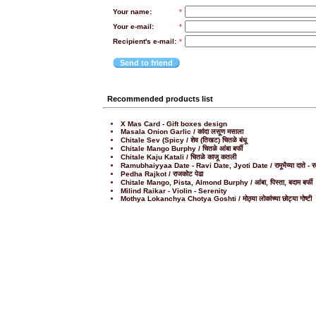
Your name:
*
Your e-mail:
*
Recipient's e-mail:
*
Send to friend
Recommended products list
X Mas Card - Gift boxes design
Masala Onion Garlic / कांदा लसूण मसाला
Chitale Sev (Spicy / शेव (तिखट) चितळे बंधू
Chitale Mango Burphy / चितळे आंबा बर्फी
Chitale Kaju Katali / चितळे काजू कतली
Ramubhaiyyaa Date - Ravi Date, Jyoti Date / रामूभैय्या दाते - रवी द
Pedha Rajkot / राजकोट पेढा
Chitale Mango, Pista, Almond Burphy / आंबा, पिस्ता, बदाम बर्फी
Milind Raikar - Violin - Serenity
Mothya Lokanchya Chotya Goshti / मोठ्या लोकांच्या छोट्या गोष्टी