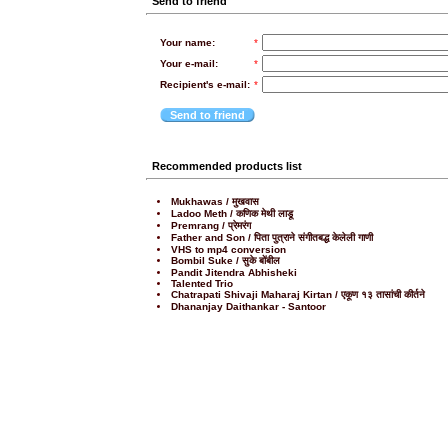
Send to friend
Your name:
*
Your e-mail:
*
Recipient's e-mail:
*
Send to friend
Recommended products list
Mukhawas / मुखवास
Ladoo Meth / कणिक मेथी लाडू
Premrang / प्रेमरंग
Father and Son / पिता पुत्राने संगीतबद्ध केलेली गाणी
VHS to mp4 conversion
Bombil Suke / सुके बोंबील
Pandit Jitendra Abhisheki
Talented Trio
Chatrapati Shivaji Maharaj Kirtan / एकूण १३ तासांची कीर्तने
Dhananjay Daithankar - Santoor