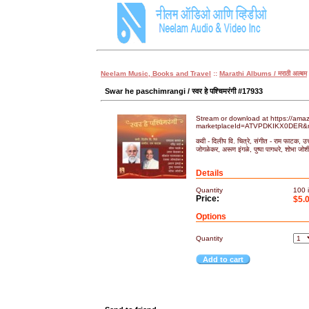
Neelam Music, Books and Travel
::
Marathi Albums / मराठी अल्बम
Swar he paschimrangi / स्वर हे पश्चिमरंगी #17933
Stream or download at https://a
marketplaceId=ATVPDKIKX0DER&m
कवी - दिलीप वि. चित्रे, संगीत - राम फाटक, उत
जोगळेकर, अरूण इंगळे, पुष्पा पागधरे, शोभा जोश
Details
Quantity
100
i
Price:
$5.
Options
Quantity
Add to cart